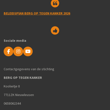
BELEIDSPlAN BERG OP TEGEN KANKER 2026
Sociale media
F
I
Y
a
n
o
c
s
u
e
t
T
Contactgegevens van de stichting
b
a
u
o
g
b
BERG OP TEGEN KANKER
o
r
e
k
a
Koolwitje 8
m
7711ZK Nieuwleusen
0658062344