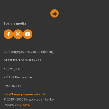
Sociale media
F
I
Y
a
n
o
c
s
u
e
t
T
Contactgegevens van de stichting
b
a
u
o
g
b
BERG OP TEGEN KANKER
o
r
e
k
a
Koolwitje 8
m
7711ZK Nieuwleusen
0658062344
info@bergoptegenkanker.nl
© 2025 - 2026 Bergop tegen kanker
Powered by
JouwWeb