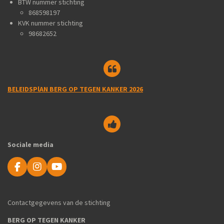
BTW nummer stichting
868598197
KVK nummer stichting
98682652
BELEIDSPlAN BERG OP TEGEN KANKER 2026
Sociale media
F
I
Y
a
n
o
c
s
u
e
t
T
Contactgegevens van de stichting
b
a
u
o
g
b
BERG OP TEGEN KANKER