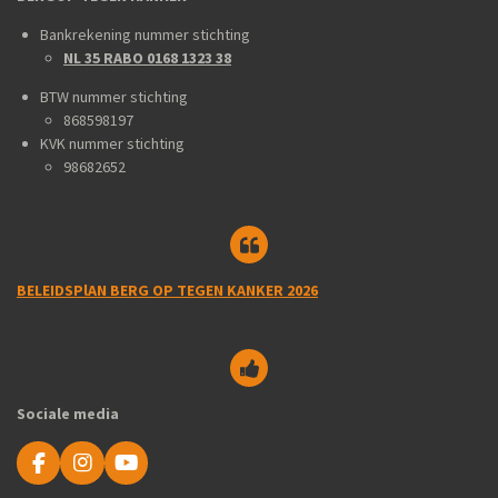
Bankrekening nummer stichting
NL 35 RABO 0168 1323 38
BTW nummer stichting
868598197
KVK nummer stichting
98682652
BELEIDSPlAN BERG OP TEGEN KANKER 2026
Sociale media
F
I
Y
a
n
o