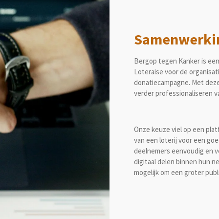
Samenwerkin
Bergop tegen Kanker is ee
Loteraise voor de organisati
donatiecampagne. Met deze 
verder professionaliseren 
Onze keuze viel op een platf
van een loterij voor een go
deelnemers eenvoudig en vei
digitaal delen binnen hun n
mogelijk om een groter publ