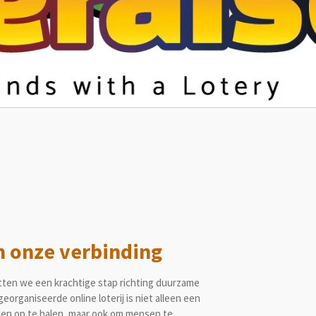
n onze verbinding
ten we een krachtige stap richting duurzame
organiseerde online loterij is niet alleen een
len op te halen, maar ook om mensen te