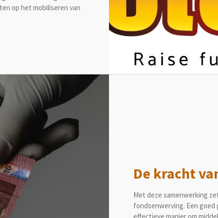
hten op het mobiliseren van
De kracht va
Met deze samenwerking zet
fondsenwerving. Een goed ge
effectieve manier om midde