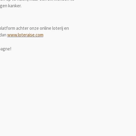
egen kanker.
latform achter onze online loterij en
dan
www.loteraise.com
pagne!