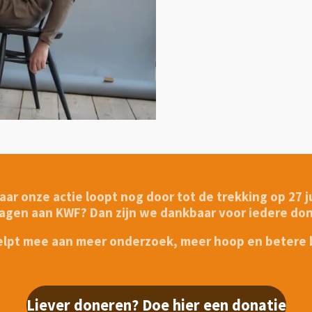
 onze actie loopt nog door tot de trekking op 27 jun
ragen aan KWF? Dan zijn we dankbaar voor iedere don
helpt mee aan meer onderzoek, meer hoop en betere
Liever doneren? Doe hier een donatie