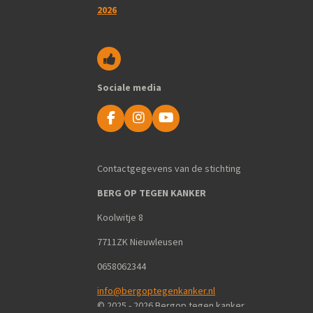
2026
Sociale media
F
I
Y
a
n
o
c
s
u
e
t
T
Contactgegevens van de stichting
b
a
u
o
g
b
BERG OP TEGEN KANKER
o
r
e
k
a
Koolwitje 8
m
7711ZK Nieuwleusen
0658062344
info@bergoptegenkanker.nl
© 2025 - 2026 Bergop tegen kanker