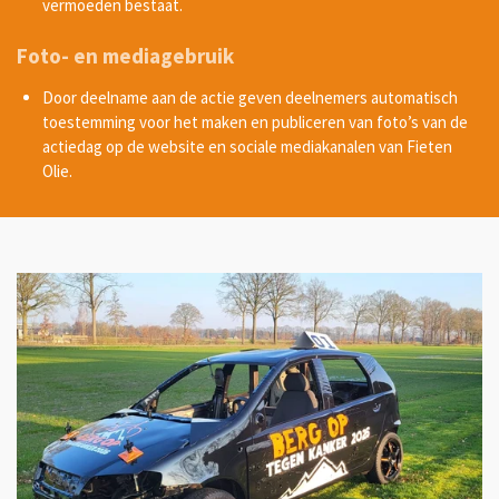
vermoeden bestaat.
Foto- en mediagebruik
Door deelname aan de actie geven deelnemers automatisch
toestemming voor het maken en publiceren van foto’s van de
actiedag op de website en sociale mediakanalen van
Fieten
Olie
.