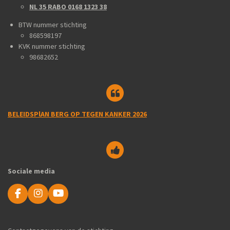
NL 35 RABO 0168 1323 38
BTW nummer stichting
868598197
KVK nummer stichting
98682652
BELEIDSPlAN BERG OP TEGEN KANKER 2026
Sociale media
F
I
Y
a
n
o
c
s
u
e
t
T