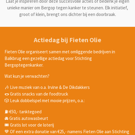
Laat je inspireren door deze succesvolle acties of bedenk je eigen
unieke manier om Bergop tegen kanker te steunen. Elk initiatief,
groot of klein, brengt ons dichter bij een doorbraak.
Actiedag bij Fieten Olie
Fieten Olie organiseert samen met omliggende bedrijven in
Balkbrug een gezellige actiedag voor Stichting
Bergoptegenkanker.
Wat kun je verwachten?
🎶 Live muziek van o.a. Irvine & De Dikdakkers
🌭 Gratis snacks van de foodtruck
🎲 Leuk dobbelspel met mooie prijzen, o.a.:
⛽ €50,- tanktegoed
🚘 Gratis autowasbeurt
🎟️ Gratis lot voor de loterij
💙 Of een extra donatie van €25,- namens Fieten Olie aan Stichting