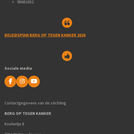
98682652
BELEIDSPlAN BERG OP TEGEN KANKER 2026
Sociale media
F
I
Y
a
n
o
c
s
u
e
t
T
Contactgegevens van de stichting
b
a
u
o
g
b
BERG OP TEGEN KANKER
o
r
e
k
a
Koolwitje 8
m