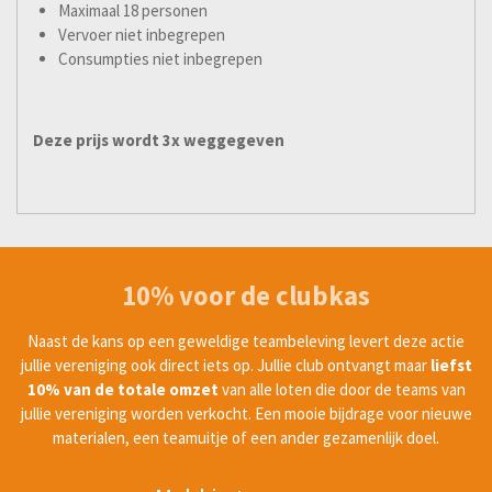
Maximaal 18 personen
Vervoer niet inbegrepen
Consumpties niet inbegrepen
Deze prijs wordt 3x weggegeven
10% voor de clubkas
Naast de kans op een geweldige teambeleving levert deze actie
jullie vereniging ook direct iets op. Jullie club ontvangt maar
liefst
10% van de totale omzet
van alle loten die door de teams van
jullie vereniging worden verkocht. Een mooie bijdrage voor nieuwe
materialen, een teamuitje of een ander gezamenlijk doel.