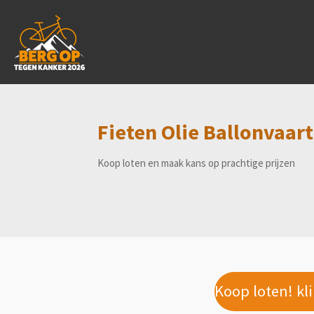
Ga
direct
naar
de
hoofdinhoud
Fieten Olie Ballonvaart
Koop loten en maak kans op prachtige prijzen
Koop loten! kl