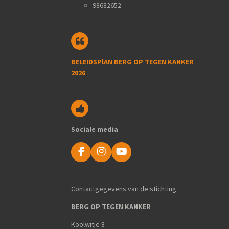
98682652
BELEIDSPlAN BERG OP TEGEN KANKER
2026
Sociale media
F
I
Y
a
n
o
c
s
u
e
t
T
Contactgegevens van de stichting
b
a
u
o
g
b
BERG OP TEGEN KANKER
o
r
e
k
a
Koolwitje 8