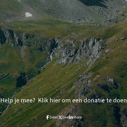
Help je mee? Klik hier om een donatie te doen
Delen
Deel
Share