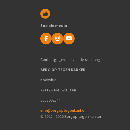
Sociale media
F
I
Y
a
n
o
c
s
u
e
t
T
Contactgegevens van de stichting
b
a
u
o
g
b
BERG OP TEGEN KANKER
o
r
e
k
a
Koolwitje 8
m
7711ZK Nieuwleusen
0658062344
info@bergoptegenkanker.nl
© 2025 - 2026 Bergop tegen kanker